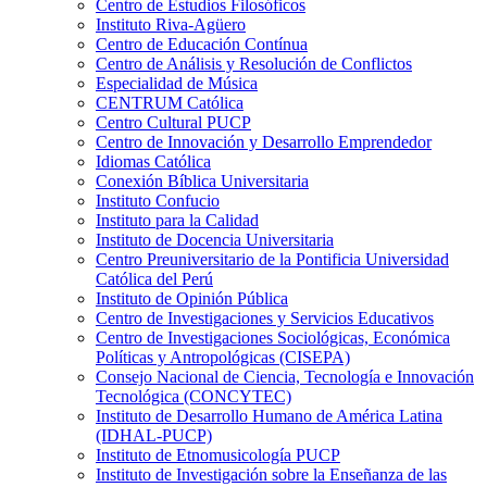
Centro de Estudios Filosóficos
Instituto Riva-Agüero
Centro de Educación Contínua
Centro de Análisis y Resolución de Conflictos
Especialidad de Música
CENTRUM Católica
Centro Cultural PUCP
Centro de Innovación y Desarrollo Emprendedor
Idiomas Católica
Conexión Bíblica Universitaria
Instituto Confucio
Instituto para la Calidad
Instituto de Docencia Universitaria
Centro Preuniversitario de la Pontificia Universidad
Católica del Perú
Instituto de Opinión Pública
Centro de Investigaciones y Servicios Educativos
Centro de Investigaciones Sociológicas, Económica
Políticas y Antropológicas (CISEPA)
Consejo Nacional de Ciencia, Tecnología e Innovación
Tecnológica (CONCYTEC)
Instituto de Desarrollo Humano de América Latina
(IDHAL-PUCP)
Instituto de Etnomusicología PUCP
Instituto de Investigación sobre la Enseñanza de las