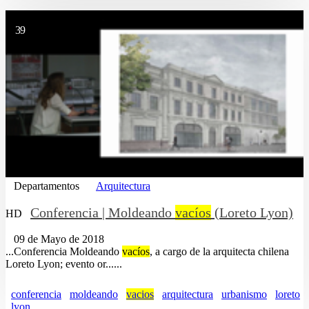
39
Departamentos
Arquitectura
Conferencia | Moldeando
vacíos
(Loreto Lyon)
HD
09 de Mayo de 2018
...Conferencia Moldeando
vacíos
, a cargo de la arquitecta chilena
Loreto Lyon; evento or......
conferencia
moldeando
vacios
arquitectura
urbanismo
loreto
lyon