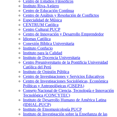
Centro de Estudios Filosóficos
Instituto Riva-Agüero
Centro de Educación Contínua
Centro de Análisis y Resolución de Conflictos
Especialidad de Música
CENTRUM Católica
Centro Cultural PUCP
Centro de Innovación y Desarrollo Emprendedor
Idiomas Católica
Conexión Bíblica Universitaria
Instituto Confucio
Instituto para la Calidad
Instituto de Docencia Universitaria
Centro Preuniversitario de la Pontificia Universidad
Católica del Perú
Instituto de Opinión Pública
Centro de Investigaciones y Servicios Educativos
Centro de Investigaciones Sociológicas, Económica
Políticas y Antropológicas (CISEPA)
Consejo Nacional de Ciencia, Tecnología e Innovación
Tecnológica (CONCYTEC)
Instituto de Desarrollo Humano de América Latina
(IDHAL-PUCP)
Instituto de Etnomusicología PUCP
Instituto de Investigación sobre la Enseñanza de las