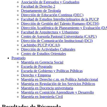
Asociación de Egresados y Graduados
Facultad de Derecho 2
Departamento de Teología
Dirección de Educación Continua (DEC)
Facultad de Estudios Interdisciplinarios de la PUCP
Dirección de Gestión del Talento Humano (DGTH)
Dirección Académica de Planeamiento y Evaluación (D
Facultad de Arquitectura y Urbanismo
Centro de Asesoría Pastoral Universitaria (CAPU)
Dirección de Comunicación Institucional (DCI)
Cachimbo PUCP (OCAI)
Dirección de Actividades Culturales
Centro de Estudios Orientales
Posgrado
Maestría en Gerencia Social
Escuela de Posgrado
Escuela de Gobierno y Políticas Públicas
Derecho y Empresa
Maestría en Derecho c.m. en Política Jurisdiccional
Maestría en Regulación de los Servicios Públicos
Maestría en Docencia universitaria
Maestría en Cognición Aprendizaje y Desarrollo
Maestría en Ingeniería Civil
Resultados de Búsqueda