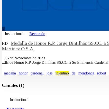
Institucional
Rectorado
Medalla de Honor R.P. Jorge Dintilhac SS.CC. a
HD
Martínez O.S.A.
15 de Noviembre de 2023
...lla de Honor R.P. Jorge Dintilhac SS.CC. a Su Eminencia Cardenal
medalla
honor
cardenal
jose
tolentino
de
mendonca
robert
Canales (1)
Institucional