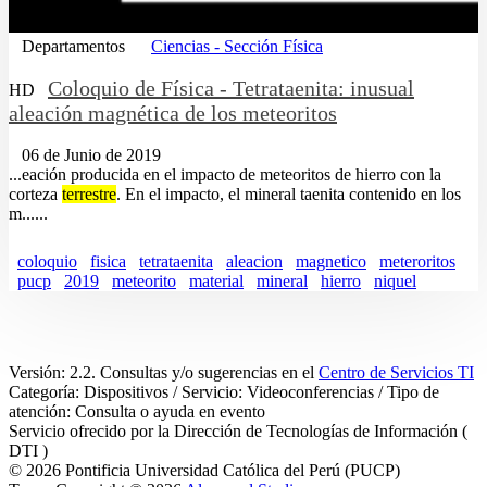
Departamentos
Ciencias - Sección Física
Coloquio de Física - Tetrataenita: inusual
HD
aleación magnética de los meteoritos
06 de Junio de 2019
...eación producida en el impacto de meteoritos de hierro con la
corteza
terrestre
. En el impacto, el mineral taenita contenido en los
m......
coloquio
fisica
tetrataenita
aleacion
magnetico
meteroritos
pucp
2019
meteorito
material
mineral
hierro
niquel
Versión: 2.2. Consultas y/o sugerencias en el
Centro de Servicios TI
Categoría: Dispositivos / Servicio: Videoconferencias / Tipo de
atención: Consulta o ayuda en evento
Servicio ofrecido por la Dirección de Tecnologías de Información (
DTI )
© 2026 Pontificia Universidad Católica del Perú (PUCP)