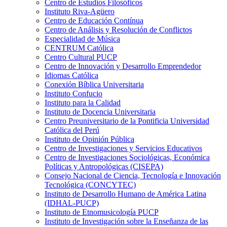
Centro de Estudios Filosóficos
Instituto Riva-Agüero
Centro de Educación Contínua
Centro de Análisis y Resolución de Conflictos
Especialidad de Música
CENTRUM Católica
Centro Cultural PUCP
Centro de Innovación y Desarrollo Emprendedor
Idiomas Católica
Conexión Bíblica Universitaria
Instituto Confucio
Instituto para la Calidad
Instituto de Docencia Universitaria
Centro Preuniversitario de la Pontificia Universidad
Católica del Perú
Instituto de Opinión Pública
Centro de Investigaciones y Servicios Educativos
Centro de Investigaciones Sociológicas, Económica
Políticas y Antropológicas (CISEPA)
Consejo Nacional de Ciencia, Tecnología e Innovación
Tecnológica (CONCYTEC)
Instituto de Desarrollo Humano de América Latina
(IDHAL-PUCP)
Instituto de Etnomusicología PUCP
Instituto de Investigación sobre la Enseñanza de las