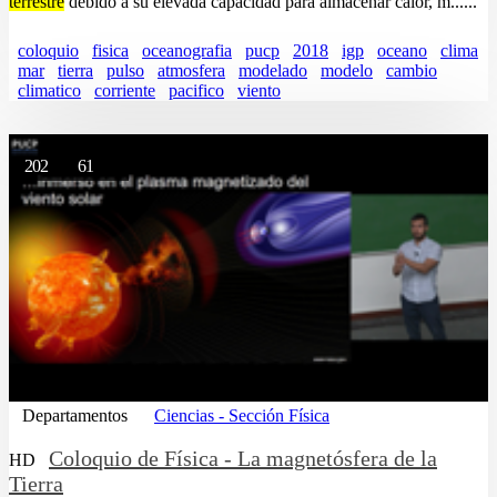
terrestre
debido a su elevada capacidad para almacenar calor, m......
coloquio
fisica
oceanografia
pucp
2018
igp
oceano
clima
mar
tierra
pulso
atmosfera
modelado
modelo
cambio
climatico
corriente
pacifico
viento
202
61
Departamentos
Ciencias - Sección Física
Coloquio de Física - La magnetósfera de la
HD
Tierra