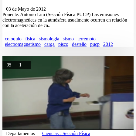
03 de Mayo de 2012
Ponente: Antonio Lira (Sección Física PUCP) Las emisiones
electromagnéticas en la atmósfera usualmente ocurren en relación
con la aceleración de ca...
coloquio
fisica
sismologia
sismo
terremoto
electromagnetismo
carga
pisco
destello
pucp
2012
95
1
Departamentos
Ciencias - Sección Física