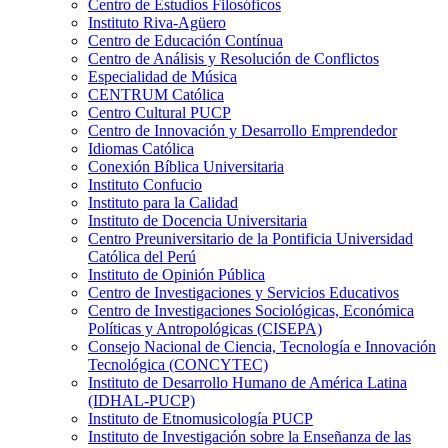
Centro de Estudios Filosóficos
Instituto Riva-Agüero
Centro de Educación Contínua
Centro de Análisis y Resolución de Conflictos
Especialidad de Música
CENTRUM Católica
Centro Cultural PUCP
Centro de Innovación y Desarrollo Emprendedor
Idiomas Católica
Conexión Bíblica Universitaria
Instituto Confucio
Instituto para la Calidad
Instituto de Docencia Universitaria
Centro Preuniversitario de la Pontificia Universidad
Católica del Perú
Instituto de Opinión Pública
Centro de Investigaciones y Servicios Educativos
Centro de Investigaciones Sociológicas, Económica
Políticas y Antropológicas (CISEPA)
Consejo Nacional de Ciencia, Tecnología e Innovación
Tecnológica (CONCYTEC)
Instituto de Desarrollo Humano de América Latina
(IDHAL-PUCP)
Instituto de Etnomusicología PUCP
Instituto de Investigación sobre la Enseñanza de las