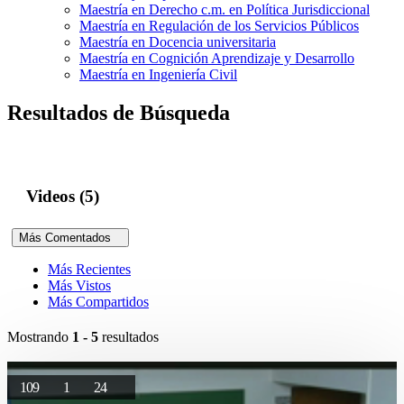
Maestría en Derecho c.m. en Política Jurisdiccional
Maestría en Regulación de los Servicios Públicos
Maestría en Docencia universitaria
Maestría en Cognición Aprendizaje y Desarrollo
Maestría en Ingeniería Civil
Resultados de Búsqueda
Videos (5)
Más Comentados
Más Recientes
Más Vistos
Más Compartidos
Mostrando
1 - 5
resultados
109
1
24