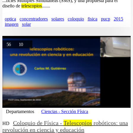
...ficies Múltiples Simultáneas (SMS), y una propuesta para el
diseño de
telescopios
.......
optica
concentradores
solares
coloquio
fisica
pucp
2015
imagen
solar
56
10
Departamentos
Ciencias - Sección Física
Coloquio de Física -
Telescopios
robóticos: una
HD
revolución en ciencia y educación