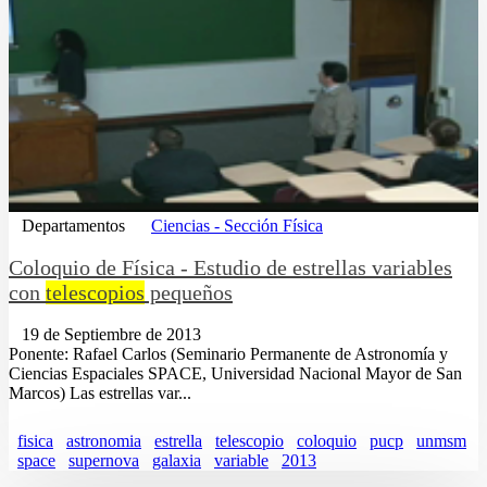
Departamentos
Ciencias - Sección Física
Coloquio de Física - Estudio de estrellas variables
con
telescopios
pequeños
19 de Septiembre de 2013
Ponente: Rafael Carlos (Seminario Permanente de Astronomía y
Ciencias Espaciales SPACE, Universidad Nacional Mayor de San
Marcos) Las estrellas var...
fisica
astronomia
estrella
telescopio
coloquio
pucp
unmsm
space
supernova
galaxia
variable
2013