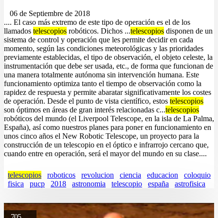
06 de Septiembre de 2018
.... El caso más extremo de este tipo de operación es el de los
llamados
telescopios
robóticos. Dichos ...
telescopios
disponen de un
sistema de control y operación que les permite decidir en cada
momento, según las condiciones meteorológicas y las prioridades
previamente establecidas, el tipo de observación, el objeto celeste, la
instrumentación que debe ser usada, etc., de forma que funcionan de
una manera totalmente autónoma sin intervención humana. Este
funcionamiento optimiza tanto el tiempo de observación como la
rapidez de respuesta y permite abaratar significativamente los costes
de operación. Desde el punto de vista científico, estos
telescopios
son óptimos en áreas de gran interés relacionadas c...
telescopios
robóticos del mundo (el Liverpool Telescope, en la isla de La Palma,
España), así como nuestros planes para poner en funcionamiento en
unos cinco años el New Robotic Telescope, un proyecto para la
construcción de un telescopio en el óptico e infrarrojo cercano que,
cuando entre en operación, será el mayor del mundo en su clase....
telescopios
roboticos
revolucion
ciencia
educacion
coloquio
fisica
pucp
2018
astronomia
telescopio
españa
astrofisica
705