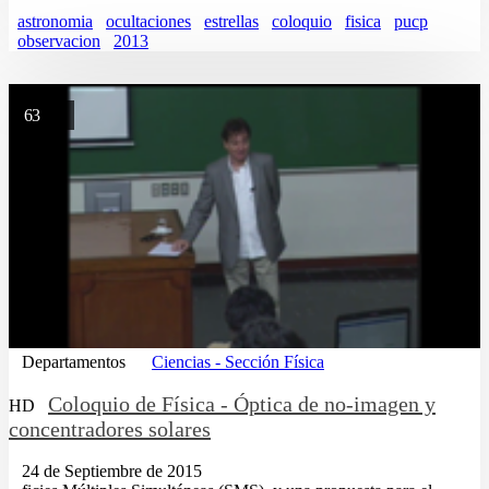
astronomia
ocultaciones
estrellas
coloquio
fisica
pucp
observacion
2013
63
Departamentos
Ciencias - Sección Física
Coloquio de Física - Óptica de no-imagen y
HD
concentradores solares
24 de Septiembre de 2015