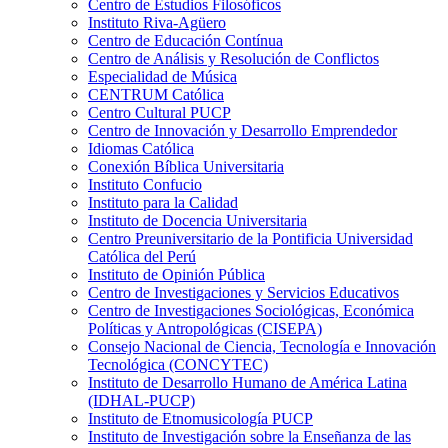
Centro de Estudios Filosóficos
Instituto Riva-Agüero
Centro de Educación Contínua
Centro de Análisis y Resolución de Conflictos
Especialidad de Música
CENTRUM Católica
Centro Cultural PUCP
Centro de Innovación y Desarrollo Emprendedor
Idiomas Católica
Conexión Bíblica Universitaria
Instituto Confucio
Instituto para la Calidad
Instituto de Docencia Universitaria
Centro Preuniversitario de la Pontificia Universidad
Católica del Perú
Instituto de Opinión Pública
Centro de Investigaciones y Servicios Educativos
Centro de Investigaciones Sociológicas, Económica
Políticas y Antropológicas (CISEPA)
Consejo Nacional de Ciencia, Tecnología e Innovación
Tecnológica (CONCYTEC)
Instituto de Desarrollo Humano de América Latina
(IDHAL-PUCP)
Instituto de Etnomusicología PUCP
Instituto de Investigación sobre la Enseñanza de las