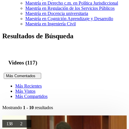
Maestría en Derecho c.m. en Política Jurisdiccional
Maestría en Regulación de los Servicios Públicos
Maestría en Docencia universitaria
Maestría en Cognición Aprendizaje y Desarrollo
Maestría en Ingeniería Civil
Resultados de Búsqueda
Videos (117)
Más Comentados
Más Recientes
Más Vistos
Más Compartidos
Mostrando
1 - 10
resultados
138
2