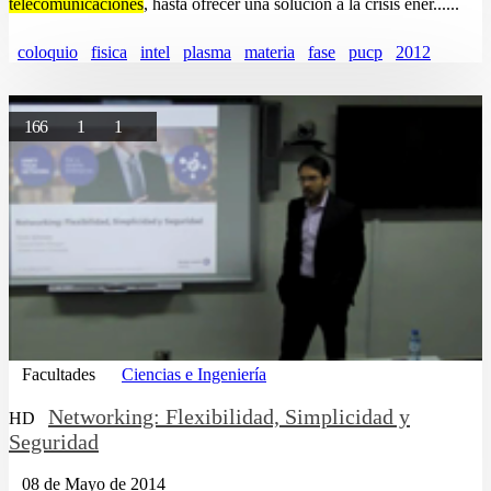
telecomunicaciones
, hasta ofrecer una solución a la crisis ener......
coloquio
fisica
intel
plasma
materia
fase
pucp
2012
166
1
1
Facultades
Ciencias e Ingeniería
Networking: Flexibilidad, Simplicidad y
HD
Seguridad
08 de Mayo de 2014