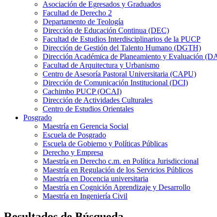
Asociación de Egresados y Graduados
Facultad de Derecho 2
Departamento de Teología
Dirección de Educación Continua (DEC)
Facultad de Estudios Interdisciplinarios de la PUCP
Dirección de Gestión del Talento Humano (DGTH)
Dirección Académica de Planeamiento y Evaluación (D
Facultad de Arquitectura y Urbanismo
Centro de Asesoría Pastoral Universitaria (CAPU)
Dirección de Comunicación Institucional (DCI)
Cachimbo PUCP (OCAI)
Dirección de Actividades Culturales
Centro de Estudios Orientales
Posgrado
Maestría en Gerencia Social
Escuela de Posgrado
Escuela de Gobierno y Políticas Públicas
Derecho y Empresa
Maestría en Derecho c.m. en Política Jurisdiccional
Maestría en Regulación de los Servicios Públicos
Maestría en Docencia universitaria
Maestría en Cognición Aprendizaje y Desarrollo
Maestría en Ingeniería Civil
Resultados de Búsqueda