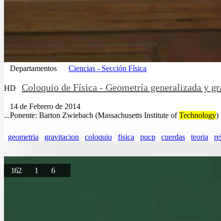
Departamentos
Ciencias - Sección Física
Coloquio de Física - Geometría generalizada y gra
HD
14 de Febrero de 2014
...Ponente: Barton Zwiebach (Massachusetts Institute of
Technology
)
geometria
gravitacion
coloquio
fisica
pucp
cuerdas
teoria
re
162
1
6