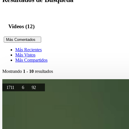
Videos (12)
Más Comentados
Más Recientes
Más Vistos
Más Compartidos
Mostrando
1 - 10
resultados
1711
6
92