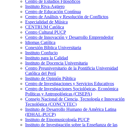
Centro de Estudios Filosóficos
Instituto Riva-Agüero
Centro de Educación Contínua
Centro de Análisis y Resolución de Conflictos
Especialidad de Música
CENTRUM Católica
Centro Cultural PUCP
Centro de Innovación y Desarrollo Emprendedor
Idiomas Católica
Conexión Bíblica Universitaria
Instituto Confucio
Instituto para la Calidad
Instituto de Docencia Universitaria
Centro Preuniversitario de la Pontificia Universidad
Católica del Perú
Instituto de Opinión Pública
Centro de Investigaciones y Servicios Educativos
Centro de Investigaciones Sociológicas, Económica
Políticas y Antropológicas (CISEPA)
Consejo Nacional de Ciencia, Tecnología e Innovación
Tecnológica (CONCYTEC)
Instituto de Desarrollo Humano de América Latina
(IDHAL-PUCP)
Instituto de Etnomusicología PUCP
Instituto de Investigación sobre la Enseñanza de las