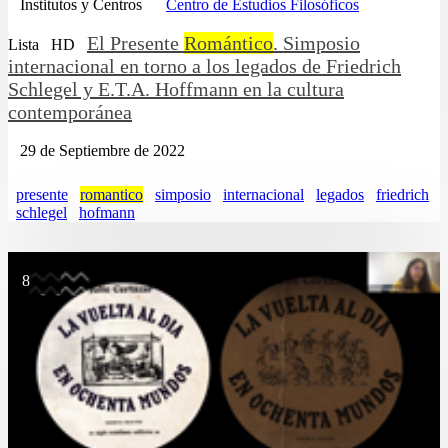
Institutos y Centros
Centro de Estudios Filosóficos
El Presente
Romántico
. Simposio
Lista
HD
internacional en torno a los legados de Friedrich
Schlegel y E.T.A. Hoffmann en la cultura
contemporánea
29 de Septiembre de 2022
presente
romantico
simposio
internacional
legados
friedrich
schlegel
hofmann
8