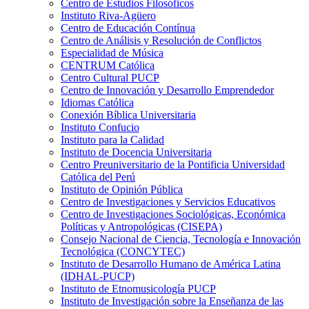
Centro de Estudios Filosóficos
Instituto Riva-Agüero
Centro de Educación Contínua
Centro de Análisis y Resolución de Conflictos
Especialidad de Música
CENTRUM Católica
Centro Cultural PUCP
Centro de Innovación y Desarrollo Emprendedor
Idiomas Católica
Conexión Bíblica Universitaria
Instituto Confucio
Instituto para la Calidad
Instituto de Docencia Universitaria
Centro Preuniversitario de la Pontificia Universidad
Católica del Perú
Instituto de Opinión Pública
Centro de Investigaciones y Servicios Educativos
Centro de Investigaciones Sociológicas, Económica
Políticas y Antropológicas (CISEPA)
Consejo Nacional de Ciencia, Tecnología e Innovación
Tecnológica (CONCYTEC)
Instituto de Desarrollo Humano de América Latina
(IDHAL-PUCP)
Instituto de Etnomusicología PUCP
Instituto de Investigación sobre la Enseñanza de las