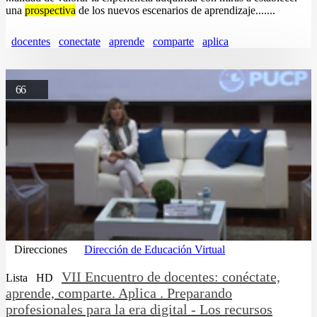
una
prospectiva
de los nuevos escenarios de aprendizaje.......
docentes
conectate
aprende
comparte
aplica
66
Direcciones
Dirección de Educación Virtual
VII Encuentro de docentes: conéctate,
Lista
HD
aprende, comparte. Aplica . Preparando
profesionales para la era digital - Los recursos