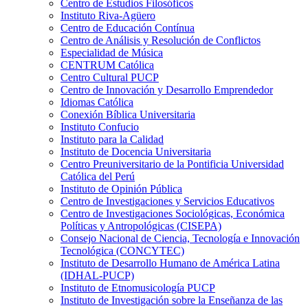
Centro de Estudios Filosóficos
Instituto Riva-Agüero
Centro de Educación Contínua
Centro de Análisis y Resolución de Conflictos
Especialidad de Música
CENTRUM Católica
Centro Cultural PUCP
Centro de Innovación y Desarrollo Emprendedor
Idiomas Católica
Conexión Bíblica Universitaria
Instituto Confucio
Instituto para la Calidad
Instituto de Docencia Universitaria
Centro Preuniversitario de la Pontificia Universidad
Católica del Perú
Instituto de Opinión Pública
Centro de Investigaciones y Servicios Educativos
Centro de Investigaciones Sociológicas, Económica
Políticas y Antropológicas (CISEPA)
Consejo Nacional de Ciencia, Tecnología e Innovación
Tecnológica (CONCYTEC)
Instituto de Desarrollo Humano de América Latina
(IDHAL-PUCP)
Instituto de Etnomusicología PUCP
Instituto de Investigación sobre la Enseñanza de las