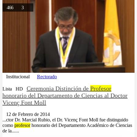
466
3
Institucional
Rectorado
Ceremonia Distinción de
Profesor
Lista
HD
honorario del Departamento de Ciencias al Doctor
Vicenç Font Moll
12 de Febrero de 2014
...ctor Dr. Marcial Rubio, el Dr. Vicenç Font Moll fue distinguido
como
profesor
honorario del Departamento Académico de Ciencias
de la......