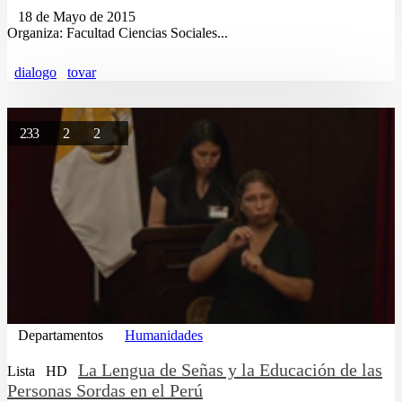
18 de Mayo de 2015
Organiza: Facultad Ciencias Sociales...
dialogo
tovar
233
2
2
Departamentos
Humanidades
La Lengua de Señas y la Educación de las
Lista
HD
Personas Sordas en el Perú