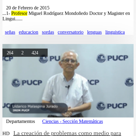
20 de Febrero de 2015
...1-
Profesor
Miguel Rodríguez Mondoñedo Doctor y Magister en
Lingui......
señas
educacion
sordas
conversatorio
lenguas
linguistica
264
2
424
Departamentos
Ciencias - Sección Matemáticas
La creación de problemas como medio para
HD