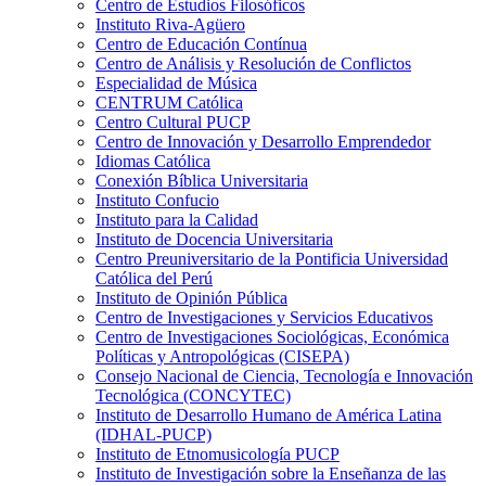
Centro de Estudios Filosóficos
Instituto Riva-Agüero
Centro de Educación Contínua
Centro de Análisis y Resolución de Conflictos
Especialidad de Música
CENTRUM Católica
Centro Cultural PUCP
Centro de Innovación y Desarrollo Emprendedor
Idiomas Católica
Conexión Bíblica Universitaria
Instituto Confucio
Instituto para la Calidad
Instituto de Docencia Universitaria
Centro Preuniversitario de la Pontificia Universidad
Católica del Perú
Instituto de Opinión Pública
Centro de Investigaciones y Servicios Educativos
Centro de Investigaciones Sociológicas, Económica
Políticas y Antropológicas (CISEPA)
Consejo Nacional de Ciencia, Tecnología e Innovación
Tecnológica (CONCYTEC)
Instituto de Desarrollo Humano de América Latina
(IDHAL-PUCP)
Instituto de Etnomusicología PUCP
Instituto de Investigación sobre la Enseñanza de las