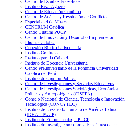
Centro de Estudios Filosóficos
Instituto Riva-Agüero
Centro de Educación Contínua
Centro de Análisis y Resolución de Conflictos
Especialidad de Música
CENTRUM Católica
Centro Cultural PUCP
Centro de Innovación y Desarrollo Emprendedor
Idiomas Católica
Conexión Bíblica Universitaria
Instituto Confucio
Instituto para la Calidad
Instituto de Docencia Universitaria
Centro Preuniversitario de la Pontificia Universidad
Católica del Perú
Instituto de Opinión Pública
Centro de Investigaciones y Servicios Educativos
Centro de Investigaciones Sociológicas, Económica
Políticas y Antropológicas (CISEPA)
Consejo Nacional de Ciencia, Tecnología e Innovación
Tecnológica (CONCYTEC)
Instituto de Desarrollo Humano de América Latina
(IDHAL-PUCP)
Instituto de Etnomusicología PUCP
Instituto de Investigación sobre la Enseñanza de las