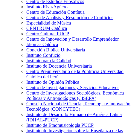
Centro de Estudios Filosóficos
Instituto Riva-Agüero
Centro de Educación Contínua
Centro de Análisis y Resolución de Conflictos
Especialidad de Música
CENTRUM Católica
Centro Cultural PUCP
Centro de Innovación y Desarrollo Emprendedor
Idiomas Católica
Conexión Bíblica Universitaria
Instituto Confucio
Instituto para la Calidad
Instituto de Docencia Universitaria
Centro Preuniversitario de la Pontificia Universidad
Católica del Perú
Instituto de Opinión Pública
Centro de Investigaciones y Servicios Educativos
Centro de Investigaciones Sociológicas, Económica
Políticas y Antropológicas (CISEPA)
Consejo Nacional de Ciencia, Tecnología e Innovación
Tecnológica (CONCYTEC)
Instituto de Desarrollo Humano de América Latina
(IDHAL-PUCP)
Instituto de Etnomusicología PUCP
Instituto de Investigación sobre la Enseñanza de las