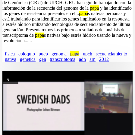
de Genómica (GRU) de UPCH. GRU ha seguido trabajando con la
información de la secuencia del genoma de la
papa
y ha identificado
los genes de resistencia presentes en el...
papa
s nativas peruanas y
está trabajando para identificar los genes implicados en la respuesta
a estrés hídrico utilizando tecnologías de secuenciamiento de última
generación. Presentaremos los primeros resultados del análisis del
transcriptoma de
papa
s nativas bajo estrés hídrico usando la nueva y
revoluciona......
fisica
coloquio
pucp
genoma
papa
upch
secuenciamiento
nativa
genetica
gen
transcriptoma
adn
arn
2012
5