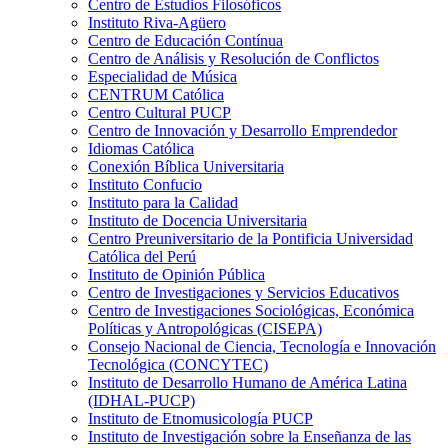
Centro de Estudios Filosóficos
Instituto Riva-Agüero
Centro de Educación Contínua
Centro de Análisis y Resolución de Conflictos
Especialidad de Música
CENTRUM Católica
Centro Cultural PUCP
Centro de Innovación y Desarrollo Emprendedor
Idiomas Católica
Conexión Bíblica Universitaria
Instituto Confucio
Instituto para la Calidad
Instituto de Docencia Universitaria
Centro Preuniversitario de la Pontificia Universidad
Católica del Perú
Instituto de Opinión Pública
Centro de Investigaciones y Servicios Educativos
Centro de Investigaciones Sociológicas, Económica
Políticas y Antropológicas (CISEPA)
Consejo Nacional de Ciencia, Tecnología e Innovación
Tecnológica (CONCYTEC)
Instituto de Desarrollo Humano de América Latina
(IDHAL-PUCP)
Instituto de Etnomusicología PUCP
Instituto de Investigación sobre la Enseñanza de las