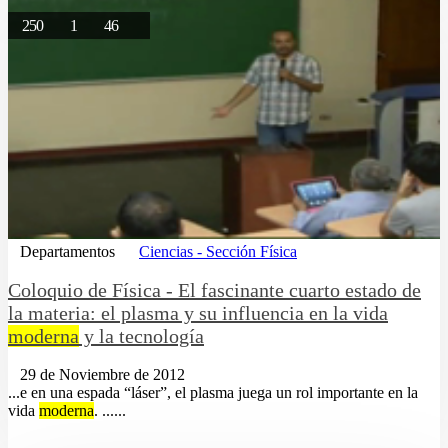
250
1
46
Departamentos
Ciencias - Sección Física
Coloquio de Física - El fascinante cuarto estado de
la materia: el plasma y su influencia en la vida
moderna
y la tecnología
29 de Noviembre de 2012
...e en una espada “láser”, el plasma juega un rol importante en la
vida
moderna
. ......