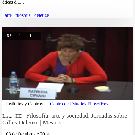
éticas d......
arte
filosofia
deleuze
63
1
1
Institutos y Centros
Centro de Estudios Filosóficos
Filosofía, arte y sociedad. Jornadas sobre
Lista
HD
Gilles Deleuze | Mesa 5
03 de Octubre de 2014