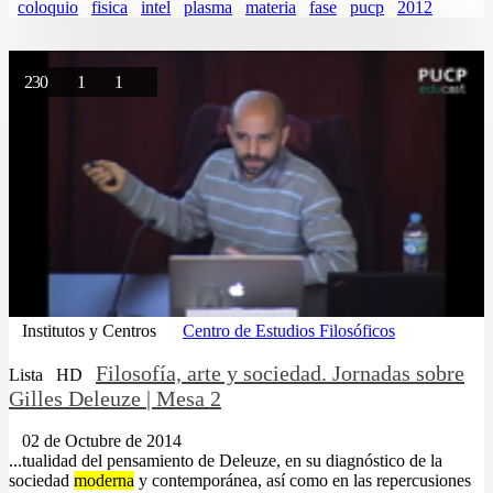
coloquio
fisica
intel
plasma
materia
fase
pucp
2012
230
1
1
Institutos y Centros
Centro de Estudios Filosóficos
Filosofía, arte y sociedad. Jornadas sobre
Lista
HD
Gilles Deleuze | Mesa 2
02 de Octubre de 2014
...tualidad del pensamiento de Deleuze, en su diagnóstico de la
sociedad
moderna
y contemporánea, así como en las repercusiones