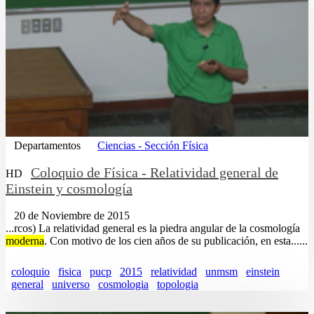
Departamentos
Ciencias - Sección Física
Coloquio de Física - Relatividad general de
HD
Einstein y cosmología
20 de Noviembre de 2015
...rcos) La relatividad general es la piedra angular de la cosmología
moderna
. Con motivo de los cien años de su publicación, en esta......
coloquio
fisica
pucp
2015
relatividad
unmsm
einstein
general
universo
cosmologia
topologia