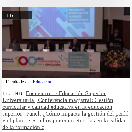
135
1
Facultades
Educación
Encuentro de Educación Superior
Lista
HD
Universitaria | Conferencia magistral: Gestión
curricular y calidad educativa en la educación
superior | Panel: ¿Cómo impacta la gestión del perfil
y el plan de estudios por competencias en la calidad
de la formación d