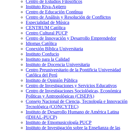
Centro de Estudios Filosóficos
Instituto Riva-Agüero
Centro de Educación Contínua
Centro de Análisis y Resolución de Conflictos
Especialidad de Música
CENTRUM Católica
Centro Cultural PUCP
Centro de Innovación y Desarrollo Emprendedor
Idiomas Católica
Conexión Bíblica Universitaria
Instituto Confucio
Instituto para la Calidad
Instituto de Docencia Universitaria
Centro Preuniversitario de la Pontificia Universidad
Católica del Perú
Instituto de Opinión Pública
Centro de Investigaciones y Servicios Educativos
Centro de Investigaciones Sociológicas, Económica
Políticas y Antropológicas (CISEPA)
Consejo Nacional de Ciencia, Tecnología e Innovación
Tecnológica (CONCYTEC)
Instituto de Desarrollo Humano de América Latina
(IDHAL-PUCP)
Instituto de Etnomusicología PUCP
Instituto de Investigación sobre la Enseñanza de las