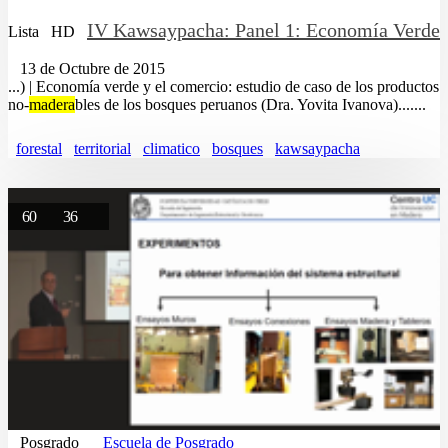
IV Kawsaypacha: Panel 1: Economía Verde
Lista
HD
13 de Octubre de 2015
...) | Economía verde y el comercio: estudio de caso de los productos
no-
madera
bles de los bosques peruanos (Dra. Yovita Ivanova).......
forestal
territorial
climatico
bosques
kawsaypacha
60
36
Posgrado
Escuela de Posgrado