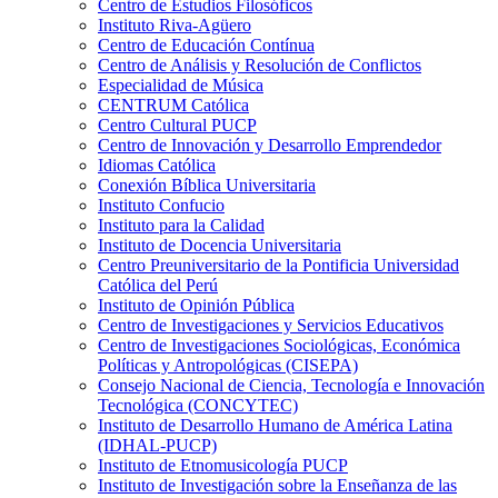
Centro de Estudios Filosóficos
Instituto Riva-Agüero
Centro de Educación Contínua
Centro de Análisis y Resolución de Conflictos
Especialidad de Música
CENTRUM Católica
Centro Cultural PUCP
Centro de Innovación y Desarrollo Emprendedor
Idiomas Católica
Conexión Bíblica Universitaria
Instituto Confucio
Instituto para la Calidad
Instituto de Docencia Universitaria
Centro Preuniversitario de la Pontificia Universidad
Católica del Perú
Instituto de Opinión Pública
Centro de Investigaciones y Servicios Educativos
Centro de Investigaciones Sociológicas, Económica
Políticas y Antropológicas (CISEPA)
Consejo Nacional de Ciencia, Tecnología e Innovación
Tecnológica (CONCYTEC)
Instituto de Desarrollo Humano de América Latina
(IDHAL-PUCP)
Instituto de Etnomusicología PUCP
Instituto de Investigación sobre la Enseñanza de las