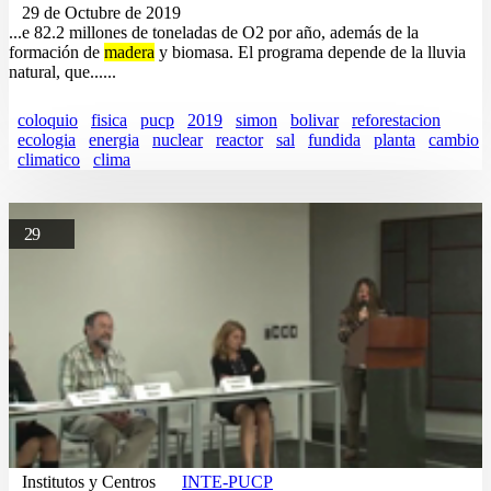
29 de Octubre de 2019
...e 82.2 millones de toneladas de O2 por año, además de la
formación de
madera
y biomasa. El programa depende de la lluvia
natural, que......
coloquio
fisica
pucp
2019
simon
bolivar
reforestacion
ecologia
energia
nuclear
reactor
sal
fundida
planta
cambio
climatico
clima
29
Institutos y Centros
INTE-PUCP