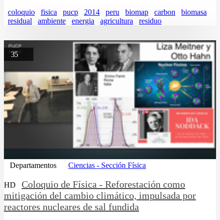
coloquio
fisica
pucp
2014
peru
biomap
carbon
biomasa
residual
ambiente
energia
agricultura
residuo
35
Departamentos
Ciencias - Sección Física
Coloquio de Física - Reforestación como
HD
mitigación del cambio climático, impulsada por
reactores nucleares de sal fundida