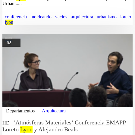
Urban......
conferencia
moldeando
vacios
arquitectura
urbanismo
loreto
lyon
62
Departamentos
Arquitectura
‘Atmósferas Materiales’ Conferencia EMAPP
HD
Loreto
Lyon
y Alejandro Beals