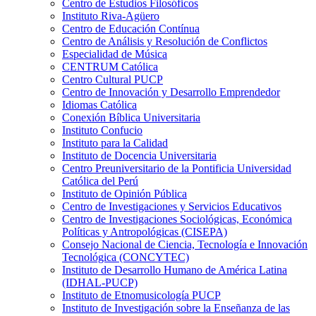
Centro de Estudios Filosóficos
Instituto Riva-Agüero
Centro de Educación Contínua
Centro de Análisis y Resolución de Conflictos
Especialidad de Música
CENTRUM Católica
Centro Cultural PUCP
Centro de Innovación y Desarrollo Emprendedor
Idiomas Católica
Conexión Bíblica Universitaria
Instituto Confucio
Instituto para la Calidad
Instituto de Docencia Universitaria
Centro Preuniversitario de la Pontificia Universidad
Católica del Perú
Instituto de Opinión Pública
Centro de Investigaciones y Servicios Educativos
Centro de Investigaciones Sociológicas, Económica
Políticas y Antropológicas (CISEPA)
Consejo Nacional de Ciencia, Tecnología e Innovación
Tecnológica (CONCYTEC)
Instituto de Desarrollo Humano de América Latina
(IDHAL-PUCP)
Instituto de Etnomusicología PUCP
Instituto de Investigación sobre la Enseñanza de las