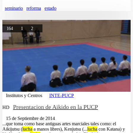
seminario
reforma
estado
164
1
2
Institutos y Centros
INTE-PUCP
Presentacion de Aikido en la PUCP
HD
15 de Septiembre de 2014
...que toma como base antiguas artes marciales tales como: el
Aikijutsu (
lucha
a manos libres), Kenjutsu (...
lucha
con Katana) y