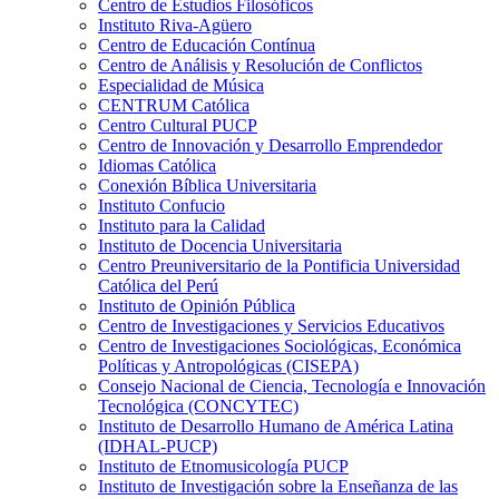
Centro de Estudios Filosóficos
Instituto Riva-Agüero
Centro de Educación Contínua
Centro de Análisis y Resolución de Conflictos
Especialidad de Música
CENTRUM Católica
Centro Cultural PUCP
Centro de Innovación y Desarrollo Emprendedor
Idiomas Católica
Conexión Bíblica Universitaria
Instituto Confucio
Instituto para la Calidad
Instituto de Docencia Universitaria
Centro Preuniversitario de la Pontificia Universidad
Católica del Perú
Instituto de Opinión Pública
Centro de Investigaciones y Servicios Educativos
Centro de Investigaciones Sociológicas, Económica
Políticas y Antropológicas (CISEPA)
Consejo Nacional de Ciencia, Tecnología e Innovación
Tecnológica (CONCYTEC)
Instituto de Desarrollo Humano de América Latina
(IDHAL-PUCP)
Instituto de Etnomusicología PUCP
Instituto de Investigación sobre la Enseñanza de las