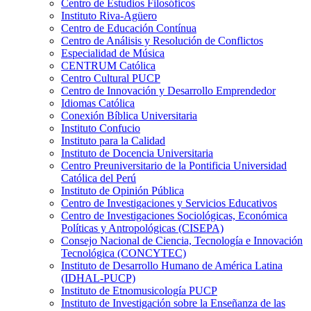
Centro de Estudios Filosóficos
Instituto Riva-Agüero
Centro de Educación Contínua
Centro de Análisis y Resolución de Conflictos
Especialidad de Música
CENTRUM Católica
Centro Cultural PUCP
Centro de Innovación y Desarrollo Emprendedor
Idiomas Católica
Conexión Bíblica Universitaria
Instituto Confucio
Instituto para la Calidad
Instituto de Docencia Universitaria
Centro Preuniversitario de la Pontificia Universidad
Católica del Perú
Instituto de Opinión Pública
Centro de Investigaciones y Servicios Educativos
Centro de Investigaciones Sociológicas, Económica
Políticas y Antropológicas (CISEPA)
Consejo Nacional de Ciencia, Tecnología e Innovación
Tecnológica (CONCYTEC)
Instituto de Desarrollo Humano de América Latina
(IDHAL-PUCP)
Instituto de Etnomusicología PUCP
Instituto de Investigación sobre la Enseñanza de las