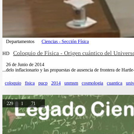
Departamentos
Ciencias - Sección Física
Coloquio de Física - Origen cuántico del Univers
HD
26 de Junio de 2014
...delo inflacionario y las propuestas de ausencia de frontera de Hartle
coloquio
fisica
pucp
2014
unmsm
cosmologia
cuantica
univ
229
1
71