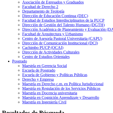
Asociación de Egresados y Graduados
Facultad de Derecho 2
Departamento de Teología
Dirección de Educación Continua (DEC)
Facultad de Estudios Interdisciplinarios de la PUCP
Dirección de Gestión del Talento Humano (DGTH)
Dirección Académica de Planeamiento y Evaluación (D
Facultad de Arquitectura y Urbanismo
Centro de Asesoría Pastoral Universitaria (CAPU)
Dirección de Comunicación Institucional (DCI)
Cachimbo PUCP (OCAI)
Dirección de Actividades Culturales
Centro de Estudios Orientales
Posgrado
Maestría en Gerencia Social
Escuela de Posgrado
Escuela de Gobierno y Políticas Públicas
Derecho y Empresa
Maestría en Derecho c.m. en Política Jurisdiccional
Maestría en Regulación de los Servicios Públicos
Maestría en Docencia universitaria
Maestría en Cognición Aprendizaje y Desarrollo
Maestría en Ingeniería Civil
Resultados de Búsqueda