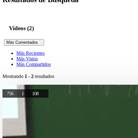
Videos (2)
Más Comentados
Más Recientes
Más Vistos
Más Compartidos
Mostrando
1 - 2
resultados
756
1
108