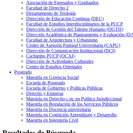
Asociación de Egresados y Graduados
Facultad de Derecho 2
Departamento de Teología
Dirección de Educación Continua (DEC)
Facultad de Estudios Interdisciplinarios de la PUCP
Dirección de Gestión del Talento Humano (DGTH)
Dirección Académica de Planeamiento y Evaluación (D
Facultad de Arquitectura y Urbanismo
Centro de Asesoría Pastoral Universitaria (CAPU)
Dirección de Comunicación Institucional (DCI)
Cachimbo PUCP (OCAI)
Dirección de Actividades Culturales
Centro de Estudios Orientales
Posgrado
Maestría en Gerencia Social
Escuela de Posgrado
Escuela de Gobierno y Políticas Públicas
Derecho y Empresa
Maestría en Derecho c.m. en Política Jurisdiccional
Maestría en Regulación de los Servicios Públicos
Maestría en Docencia universitaria
Maestría en Cognición Aprendizaje y Desarrollo
Maestría en Ingeniería Civil
Resultados de Búsqueda