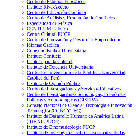
Centro de Estudios Filosóficos
Instituto Riva-Agüero
Centro de Educación Contínua
Centro de Análisis y Resolución de Conflictos
Especialidad de Música
CENTRUM Católica
Centro Cultural PUCP
Centro de Innovación y Desarrollo Emprendedor
Idiomas Católica
Conexión Bíblica Universitaria
Instituto Confucio
Instituto para la Calidad
Instituto de Docencia Universitaria
Centro Preuniversitario de la Pontificia Universidad
Católica del Perú
Instituto de Opinión Pública
Centro de Investigaciones y Servicios Educativos
Centro de Investigaciones Sociológicas, Económica
Políticas y Antropológicas (CISEPA)
Consejo Nacional de Ciencia, Tecnología e Innovación
Tecnológica (CONCYTEC)
Instituto de Desarrollo Humano de América Latina
(IDHAL-PUCP)
Instituto de Etnomusicología PUCP
Instituto de Investigación sobre la Enseñanza de las