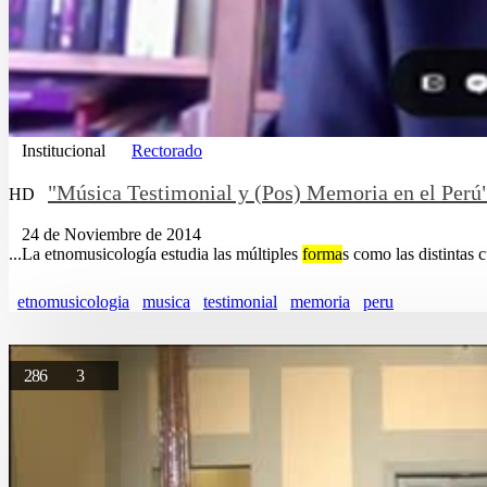
Institucional
Rectorado
"Música Testimonial y (Pos) Memoria en el Perú
HD
24 de Noviembre de 2014
...La etnomusicología estudia las múltiples
forma
s como las distintas c
etnomusicologia
musica
testimonial
memoria
peru
286
3