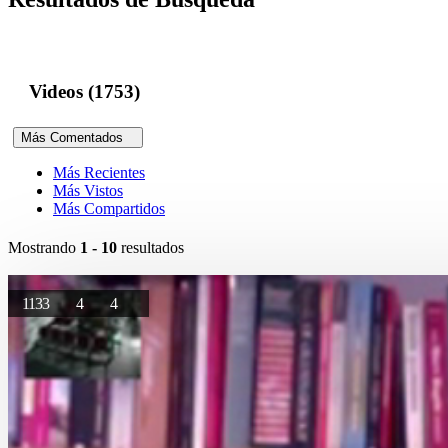
Videos (1753)
Más Comentados
Más Recientes
Más Vistos
Más Compartidos
Mostrando
1 - 10
resultados
1133
4
4