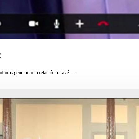
"
ulturas generan una relación a travé......