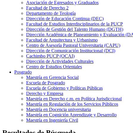
Asociación de Egresados y Graduados
Facultad de Derecho 2
Departamento de Teología
Dirección de Educación Continua (DEC)
Facultad de Estudios Interdisciplinarios de la PUCP
Dirección de Gestión del Talento Humano (DGTH)
Dirección Académica de Planeamiento y Evaluación (D
Facultad de Arquitectura y Urbanismo
Centro de Asesoría Pastoral Universitaria (CAPU)
Dirección de Comunicación Institucional (DCI)
Cachimbo PUCP (OCAI)
Dirección de Actividades Culturales
Centro de Estudios Orientales
Posgrado
Maestría en Gerencia Social
Escuela de Posgrado
Escuela de Gobierno y Políticas Públicas
Derecho y Empresa
Maestría en Derecho c.m. en Política Jurisdiccional
Maestría en Regulación de los Servicios Públicos
Maestría en Docencia universitaria
Maestría en Cognición Aprendizaje y Desarrollo
Maestría en Ingeniería Civil
Resultados de Búsqueda