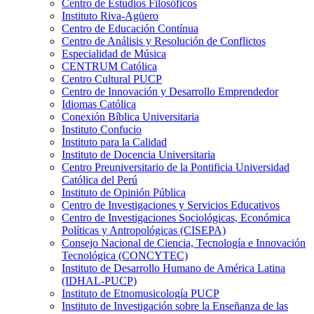
Centro de Estudios Filosóficos
Instituto Riva-Agüero
Centro de Educación Contínua
Centro de Análisis y Resolución de Conflictos
Especialidad de Música
CENTRUM Católica
Centro Cultural PUCP
Centro de Innovación y Desarrollo Emprendedor
Idiomas Católica
Conexión Bíblica Universitaria
Instituto Confucio
Instituto para la Calidad
Instituto de Docencia Universitaria
Centro Preuniversitario de la Pontificia Universidad
Católica del Perú
Instituto de Opinión Pública
Centro de Investigaciones y Servicios Educativos
Centro de Investigaciones Sociológicas, Económica
Políticas y Antropológicas (CISEPA)
Consejo Nacional de Ciencia, Tecnología e Innovación
Tecnológica (CONCYTEC)
Instituto de Desarrollo Humano de América Latina
(IDHAL-PUCP)
Instituto de Etnomusicología PUCP
Instituto de Investigación sobre la Enseñanza de las