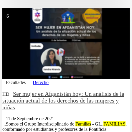
6
Facultades
Derecho
Ser mujer en Afganistán hoy: Un análisis de la
HD
situación actual de los derechos de las mujeres y
niñas
11 de Septiembre de 2021
...Somos el Grupo Interdisciplinario de
Familias
- GI...
FAMILIAS
,
conformado por estudiantes y profesores de la Pontificia