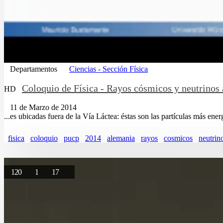
Departamentos
Ciencias - Sección Física
Coloquio de Física - Rayos cósmicos y neutrinos a
HD
11 de Marzo de 2014
...es ubicadas fuera de la Vía Láctea: éstas son las partículas más ener
fisica
coloquio
pucp
2014
alemania
rayos
cosmicos
neutrin
120
1
17