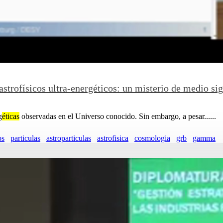
strofísicos ultra-energéticos: un misterio de medio sig
g
éticas
observadas en el Universo conocido. Sin embargo, a pesar......
os
particulas
astroparticulas
astrofisica
cosmologia
grb
gamma