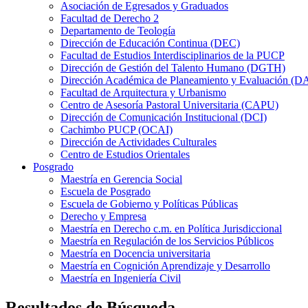
Asociación de Egresados y Graduados
Facultad de Derecho 2
Departamento de Teología
Dirección de Educación Continua (DEC)
Facultad de Estudios Interdisciplinarios de la PUCP
Dirección de Gestión del Talento Humano (DGTH)
Dirección Académica de Planeamiento y Evaluación (D
Facultad de Arquitectura y Urbanismo
Centro de Asesoría Pastoral Universitaria (CAPU)
Dirección de Comunicación Institucional (DCI)
Cachimbo PUCP (OCAI)
Dirección de Actividades Culturales
Centro de Estudios Orientales
Posgrado
Maestría en Gerencia Social
Escuela de Posgrado
Escuela de Gobierno y Políticas Públicas
Derecho y Empresa
Maestría en Derecho c.m. en Política Jurisdiccional
Maestría en Regulación de los Servicios Públicos
Maestría en Docencia universitaria
Maestría en Cognición Aprendizaje y Desarrollo
Maestría en Ingeniería Civil
Resultados de Búsqueda