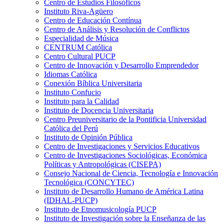
Centro de Estudios Filosóficos
Instituto Riva-Agüero
Centro de Educación Contínua
Centro de Análisis y Resolución de Conflictos
Especialidad de Música
CENTRUM Católica
Centro Cultural PUCP
Centro de Innovación y Desarrollo Emprendedor
Idiomas Católica
Conexión Bíblica Universitaria
Instituto Confucio
Instituto para la Calidad
Instituto de Docencia Universitaria
Centro Preuniversitario de la Pontificia Universidad
Católica del Perú
Instituto de Opinión Pública
Centro de Investigaciones y Servicios Educativos
Centro de Investigaciones Sociológicas, Económica
Políticas y Antropológicas (CISEPA)
Consejo Nacional de Ciencia, Tecnología e Innovación
Tecnológica (CONCYTEC)
Instituto de Desarrollo Humano de América Latina
(IDHAL-PUCP)
Instituto de Etnomusicología PUCP
Instituto de Investigación sobre la Enseñanza de las