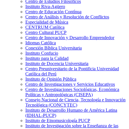
Centro de Estudios Filosóficos
Instituto Riva-Agüero
Centro de Educación Contínua
Centro de Análisis y Resolución de Conflictos
Especialidad de Música
CENTRUM Católica
Centro Cultural PUCP
Centro de Innovación y Desarrollo Emprendedor
Idiomas Católica
Conexión Bíblica Universitaria
Instituto Confucio
Instituto para la Calidad
Instituto de Docencia Universitaria
Centro Preuniversitario de la Pontificia Universidad
Católica del Perú
Instituto de Opinión Pública
Centro de Investigaciones y Servicios Educativos
Centro de Investigaciones Sociológicas, Económica
Políticas y Antropológicas (CISEPA)
Consejo Nacional de Ciencia, Tecnología e Innovación
Tecnológica (CONCYTEC)
Instituto de Desarrollo Humano de América Latina
(IDHAL-PUCP)
Instituto de Etnomusicología PUCP
Instituto de Investigación sobre la Enseñanza de las