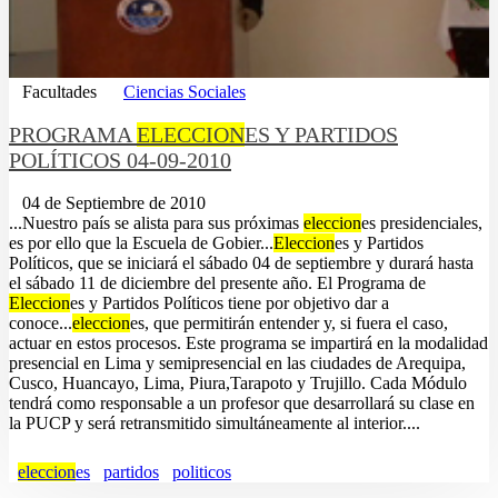
Facultades
Ciencias Sociales
PROGRAMA
ELECCION
ES Y PARTIDOS
POLÍTICOS 04-09-2010
04 de Septiembre de 2010
...Nuestro país se alista para sus próximas
eleccion
es presidenciales,
es por ello que la Escuela de Gobier...
Eleccion
es y Partidos
Políticos, que se iniciará el sábado 04 de septiembre y durará hasta
el sábado 11 de diciembre del presente año. El Programa de
Eleccion
es y Partidos Políticos tiene por objetivo dar a
conoce...
eleccion
es, que permitirán entender y, si fuera el caso,
actuar en estos procesos. Este programa se impartirá en la modalidad
presencial en Lima y semipresencial en las ciudades de Arequipa,
Cusco, Huancayo, Lima, Piura,Tarapoto y Trujillo. Cada Módulo
tendrá como responsable a un profesor que desarrollará su clase en
la PUCP y será retransmitido simultáneamente al interior....
eleccion
es
partidos
politicos