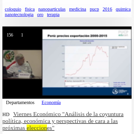
coloquio
fisica
nanoparticulas
medicina
pucp
2016
quimica
nanotecnologia
oro
terapia
156
1
Departamentos
Economía
Viernes Económico "Análisis de la coyuntura
HD
política, económica y perspectivas de cara a las
próximas
eleccion
es"