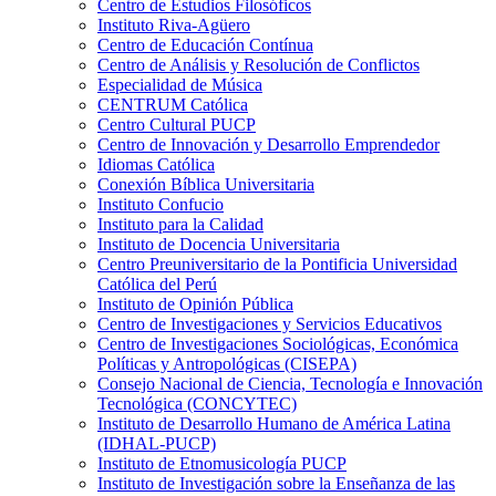
Centro de Estudios Filosóficos
Instituto Riva-Agüero
Centro de Educación Contínua
Centro de Análisis y Resolución de Conflictos
Especialidad de Música
CENTRUM Católica
Centro Cultural PUCP
Centro de Innovación y Desarrollo Emprendedor
Idiomas Católica
Conexión Bíblica Universitaria
Instituto Confucio
Instituto para la Calidad
Instituto de Docencia Universitaria
Centro Preuniversitario de la Pontificia Universidad
Católica del Perú
Instituto de Opinión Pública
Centro de Investigaciones y Servicios Educativos
Centro de Investigaciones Sociológicas, Económica
Políticas y Antropológicas (CISEPA)
Consejo Nacional de Ciencia, Tecnología e Innovación
Tecnológica (CONCYTEC)
Instituto de Desarrollo Humano de América Latina
(IDHAL-PUCP)
Instituto de Etnomusicología PUCP
Instituto de Investigación sobre la Enseñanza de las