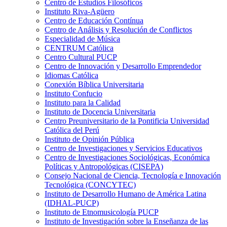
Centro de Estudios Filosóficos
Instituto Riva-Agüero
Centro de Educación Contínua
Centro de Análisis y Resolución de Conflictos
Especialidad de Música
CENTRUM Católica
Centro Cultural PUCP
Centro de Innovación y Desarrollo Emprendedor
Idiomas Católica
Conexión Bíblica Universitaria
Instituto Confucio
Instituto para la Calidad
Instituto de Docencia Universitaria
Centro Preuniversitario de la Pontificia Universidad
Católica del Perú
Instituto de Opinión Pública
Centro de Investigaciones y Servicios Educativos
Centro de Investigaciones Sociológicas, Económica
Políticas y Antropológicas (CISEPA)
Consejo Nacional de Ciencia, Tecnología e Innovación
Tecnológica (CONCYTEC)
Instituto de Desarrollo Humano de América Latina
(IDHAL-PUCP)
Instituto de Etnomusicología PUCP
Instituto de Investigación sobre la Enseñanza de las