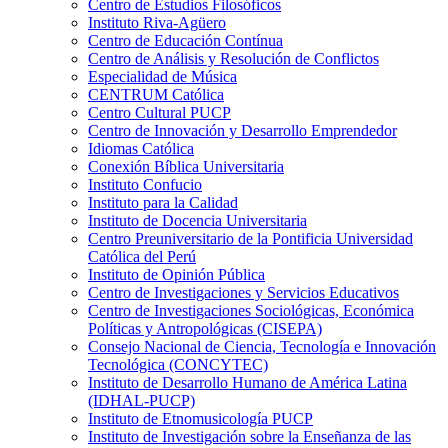
Centro de Estudios Filosóficos
Instituto Riva-Agüero
Centro de Educación Contínua
Centro de Análisis y Resolución de Conflictos
Especialidad de Música
CENTRUM Católica
Centro Cultural PUCP
Centro de Innovación y Desarrollo Emprendedor
Idiomas Católica
Conexión Bíblica Universitaria
Instituto Confucio
Instituto para la Calidad
Instituto de Docencia Universitaria
Centro Preuniversitario de la Pontificia Universidad
Católica del Perú
Instituto de Opinión Pública
Centro de Investigaciones y Servicios Educativos
Centro de Investigaciones Sociológicas, Económica
Políticas y Antropológicas (CISEPA)
Consejo Nacional de Ciencia, Tecnología e Innovación
Tecnológica (CONCYTEC)
Instituto de Desarrollo Humano de América Latina
(IDHAL-PUCP)
Instituto de Etnomusicología PUCP
Instituto de Investigación sobre la Enseñanza de las