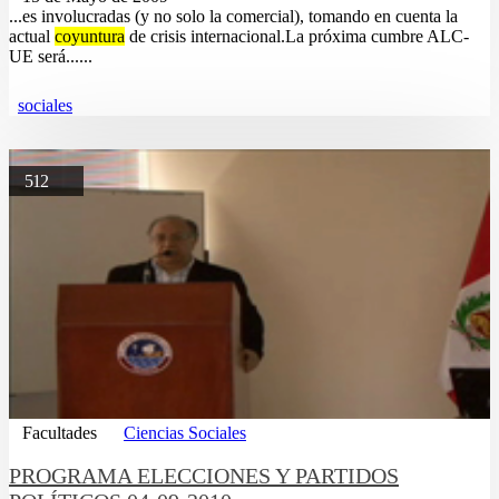
...es involucradas (y no solo la comercial), tomando en cuenta la
actual
coyuntura
de crisis internacional.La próxima cumbre ALC-
UE será......
sociales
512
Facultades
Ciencias Sociales
PROGRAMA ELECCIONES Y PARTIDOS