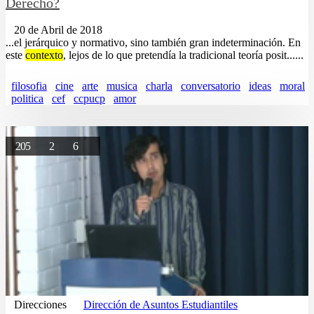
Derecho?
20 de Abril de 2018
...el jerárquico y normativo, sino también gran indeterminación. En
este
contexto
, lejos de lo que pretendía la tradicional teoría posit......
filosofia
cine
arte
musica
charla
conversatorio
ideas
moral
politica
cef
ccpucp
amor
205
2
6
Direcciones
Dirección de Asuntos Estudiantiles