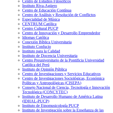
Centro de Estudios Filosóficos
Instituto Riva-Agüero
Centro de Educación Contínua
Centro de Análisis y Resolución de Conflictos
Especialidad de Música
CENTRUM Católica
Centro Cultural PUCP
Centro de Innovación y Desarrollo Emprendedor
Idiomas Católica
Conexión Bíblica Universitaria
Instituto Confucio
Instituto para la Calidad
Instituto de Docencia Universitaria
Centro Preuniversitario de la Pontificia Universidad
Católica del Perú
Instituto de Opinión Pública
Centro de Investigaciones y Servicios Educativos
Centro de Investigaciones Sociológicas, Económica
Políticas y Antropológicas (CISEPA)
Consejo Nacional de Ciencia, Tecnología e Innovación
Tecnológica (CONCYTEC)
Instituto de Desarrollo Humano de América Latina
(IDHAL-PUCP)
Instituto de Etnomusicología PUCP
Instituto de Investigación sobre la Enseñanza de las