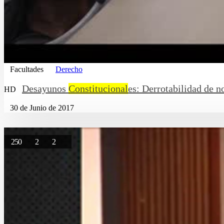
Facultades
Derecho
Desayunos
Constitucional
es: Derrotabilidad de n
HD
30 de Junio de 2017
250
2
2