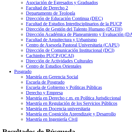
Asociación de Egresados y Graduados
Facultad de Derecho 2
Departamento de Teología
Dirección de Educación Continua (DEC)
Facultad de Estudios Interdisciplinarios de la PUCP
Dirección de Gestión del Talento Humano (DGTH)
Dirección Académica de Planeamiento y Evaluación (D
Facultad de Arquitectura y Urbanismo
Centro de Asesoría Pastoral Universitaria (CAPU)
Dirección de Comunicación Institucional (DCI)
Cachimbo PUCP (OCAI)
Dirección de Actividades Culturales
Centro de Estudios Orientales
Posgrado
Maestría en Gerencia Social
Escuela de Posgrado
Escuela de Gobierno y Políticas Públicas
Derecho y Empresa
Maestría en Derecho c.m. en Política Jurisdiccional
Maestría en Regulación de los Servicios Públicos
Maestría en Docencia universitaria
Maestría en Cognición Aprendizaje y Desarrollo
Maestría en Ingeniería Civil
Resultados de Búsqueda