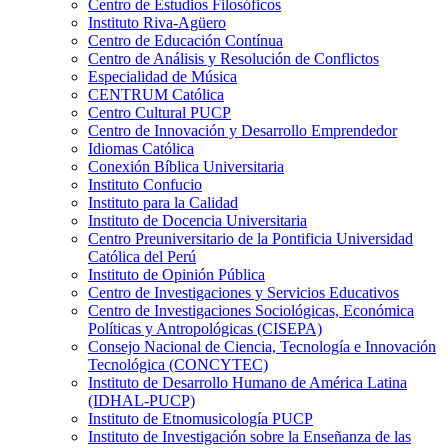
Centro de Estudios Filosóficos
Instituto Riva-Agüero
Centro de Educación Contínua
Centro de Análisis y Resolución de Conflictos
Especialidad de Música
CENTRUM Católica
Centro Cultural PUCP
Centro de Innovación y Desarrollo Emprendedor
Idiomas Católica
Conexión Bíblica Universitaria
Instituto Confucio
Instituto para la Calidad
Instituto de Docencia Universitaria
Centro Preuniversitario de la Pontificia Universidad
Católica del Perú
Instituto de Opinión Pública
Centro de Investigaciones y Servicios Educativos
Centro de Investigaciones Sociológicas, Económica
Políticas y Antropológicas (CISEPA)
Consejo Nacional de Ciencia, Tecnología e Innovación
Tecnológica (CONCYTEC)
Instituto de Desarrollo Humano de América Latina
(IDHAL-PUCP)
Instituto de Etnomusicología PUCP
Instituto de Investigación sobre la Enseñanza de las