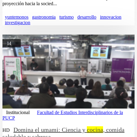
proyección hacia la socied...
yuntemonos
gastronomia
turismo
desarrollo
innovacion
investigacion
14
Institucional
Facultad de Estudios Interdisciplinarios de la
PUCP
Domina el umami: Ciencia y
cocina
, comida
HD
saludable y sabrosa