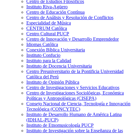
Centro de Estudios Filosóficos
Instituto Riva-Agüero
Centro de Educación Contínua
Centro de Análisis y Resolución de Conflictos
Especialidad de Música
CENTRUM Católica
Centro Cultural PUCP
Centro de Innovación y Desarrollo Emprendedor
Idiomas Católica
Conexión Bíblica Universitaria
Instituto Confucio
Instituto para la Calidad
Instituto de Docencia Universitaria
Centro Preuniversitario de la Pontificia Universidad
Católica del Perú
Instituto de Opinión Pública
Centro de Investigaciones y Servicios Educativos
Centro de Investigaciones Sociológicas, Económica
Políticas y Antropológicas (CISEPA)
Consejo Nacional de Ciencia, Tecnología e Innovación
Tecnológica (CONCYTEC)
Instituto de Desarrollo Humano de América Latina
(IDHAL-PUCP)
Instituto de Etnomusicología PUCP
Instituto de Investigación sobre la Enseñanza de las