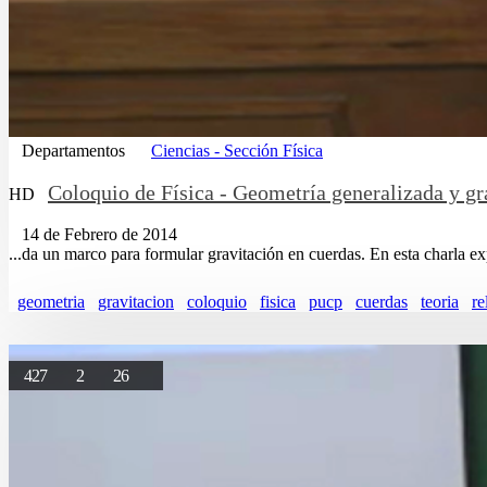
Departamentos
Ciencias - Sección Física
Coloquio de Física - Geometría generalizada y gra
HD
14 de Febrero de 2014
...da un marco para formular gravitación en cuerdas. En esta charla ex
geometria
gravitacion
coloquio
fisica
pucp
cuerdas
teoria
re
427
2
26