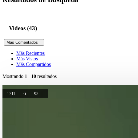
Videos (43)
Más Comentados
Más Recientes
Más Vistos
Más Compartidos
Mostrando
1 - 10
resultados
1711
6
92