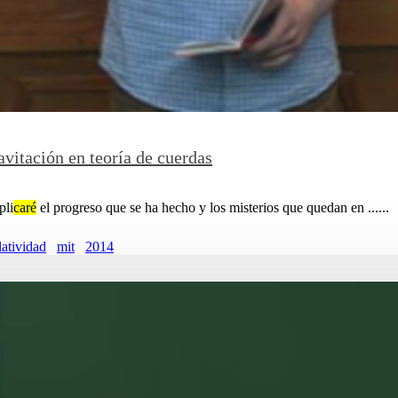
vitación en teoría de cuerdas
pli
caré
el progreso que se ha hecho y los misterios que quedan en ......
latividad
mit
2014