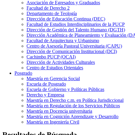
Asociación de Egresados y Graduados
Facultad de Derecho 2
Departamento de Teología
Dirección de Educación Continua (DEC)
Facultad de Estudios Interdisciplinarios de la PUCP
Dirección de Gestión del Talento Humano (DGTH)
Dirección Académica de Planeamiento y Evaluación (D
Facultad de Arquitectura y Urbanismo
Centro de Asesoría Pastoral Universitaria (CAPU)
Dirección de Comunicación Institucional (DCI)
Cachimbo PUCP (OCAI)
Dirección de Actividades Culturales
Centro de Estudios Orientales
Posgrado
Maestría en Gerencia Social
Escuela de Posgrado
Escuela de Gobierno y Políticas Públicas
Derecho y Empresa
Maestría en Derecho c.m. en Política Jurisdiccional
Maestría en Regulación de los Servicios Públicos
Maestría en Docencia universitaria
Maestría en Cognición Aprendizaje y Desarrollo
Maestría en Ingeniería Civil
Resultados de Búsqueda