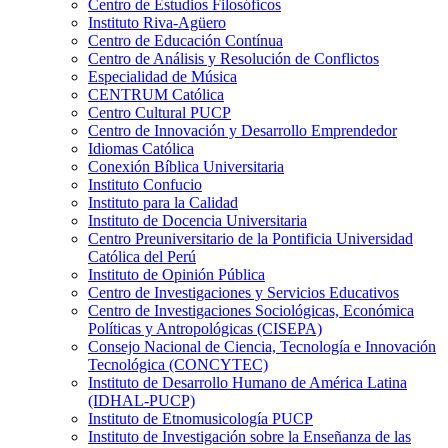
Centro de Estudios Filosóficos
Instituto Riva-Agüero
Centro de Educación Contínua
Centro de Análisis y Resolución de Conflictos
Especialidad de Música
CENTRUM Católica
Centro Cultural PUCP
Centro de Innovación y Desarrollo Emprendedor
Idiomas Católica
Conexión Bíblica Universitaria
Instituto Confucio
Instituto para la Calidad
Instituto de Docencia Universitaria
Centro Preuniversitario de la Pontificia Universidad
Católica del Perú
Instituto de Opinión Pública
Centro de Investigaciones y Servicios Educativos
Centro de Investigaciones Sociológicas, Económica
Políticas y Antropológicas (CISEPA)
Consejo Nacional de Ciencia, Tecnología e Innovación
Tecnológica (CONCYTEC)
Instituto de Desarrollo Humano de América Latina
(IDHAL-PUCP)
Instituto de Etnomusicología PUCP
Instituto de Investigación sobre la Enseñanza de las