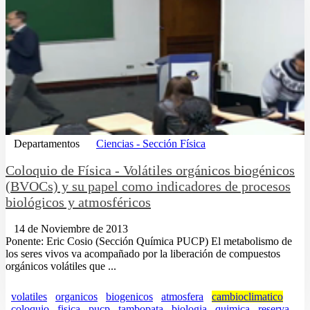
Departamentos
Ciencias - Sección Física
Coloquio de Física - Volátiles orgánicos biogénicos
(BVOCs) y su papel como indicadores de procesos
biológicos y atmosféricos
14 de Noviembre de 2013
Ponente: Eric Cosio (Sección Química PUCP) El metabolismo de
los seres vivos va acompañado por la liberación de compuestos
orgánicos volátiles que ...
volatiles
organicos
biogenicos
atmosfera
cambioclimatico
coloquio
fisica
pucp
tambopata
biologia
quimica
reserva