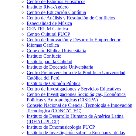
Centro de Estudios Filosóficos
Instituto Riva-Agüero
Centro de Educación Contínua
Centro de Análisis y Resolución de Conflictos
Especialidad de Música
CENTRUM Católica
Centro Cultural PUCP
Centro de Innovación y Desarrollo Emprendedor
Idiomas Católica
Conexión Bíblica Universitaria
Instituto Confucio
Instituto para la Calidad
Instituto de Docencia Universitaria
Centro Preuniversitario de la Pontificia Universidad
Católica del Perú
Instituto de Opinión Pública
Centro de Investigaciones y Servicios Educativos
Centro de Investigaciones Sociológicas, Económica
Políticas y Antropológicas (CISEPA)
Consejo Nacional de Ciencia, Tecnología e Innovación
Tecnológica (CONCYTEC)
Instituto de Desarrollo Humano de América Latina
(IDHAL-PUCP)
Instituto de Etnomusicología PUCP
Instituto de Investigación sobre la Enseñanza de las