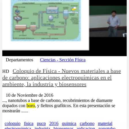
Departamentos
Ciencias - Sección Física
Coloquio de Física - Nuevos materiales a base
HD
de carbono: aplicaciones electroquímicas en el
ambiente, la industria y biosensores
10 de Noviembre de 2016
..., nanotubos a base de carbono, recubrimientos de diamante
dopados con
boro
, y fieltros grafíticos. En esta presentación se
mostrarán ......
coloquio
fisica
pucp
2016
quimica
carbono
material
electroquimica
industria
bionsensor
aplicacion
nanotubo