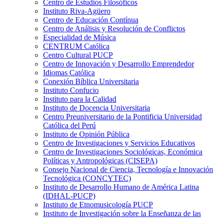
Centro de Estudios Filosóficos
Instituto Riva-Agüero
Centro de Educación Contínua
Centro de Análisis y Resolución de Conflictos
Especialidad de Música
CENTRUM Católica
Centro Cultural PUCP
Centro de Innovación y Desarrollo Emprendedor
Idiomas Católica
Conexión Bíblica Universitaria
Instituto Confucio
Instituto para la Calidad
Instituto de Docencia Universitaria
Centro Preuniversitario de la Pontificia Universidad
Católica del Perú
Instituto de Opinión Pública
Centro de Investigaciones y Servicios Educativos
Centro de Investigaciones Sociológicas, Económica
Políticas y Antropológicas (CISEPA)
Consejo Nacional de Ciencia, Tecnología e Innovación
Tecnológica (CONCYTEC)
Instituto de Desarrollo Humano de América Latina
(IDHAL-PUCP)
Instituto de Etnomusicología PUCP
Instituto de Investigación sobre la Enseñanza de las