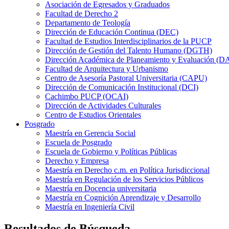
Asociación de Egresados y Graduados
Facultad de Derecho 2
Departamento de Teología
Dirección de Educación Continua (DEC)
Facultad de Estudios Interdisciplinarios de la PUCP
Dirección de Gestión del Talento Humano (DGTH)
Dirección Académica de Planeamiento y Evaluación (D
Facultad de Arquitectura y Urbanismo
Centro de Asesoría Pastoral Universitaria (CAPU)
Dirección de Comunicación Institucional (DCI)
Cachimbo PUCP (OCAI)
Dirección de Actividades Culturales
Centro de Estudios Orientales
Posgrado
Maestría en Gerencia Social
Escuela de Posgrado
Escuela de Gobierno y Políticas Públicas
Derecho y Empresa
Maestría en Derecho c.m. en Política Jurisdiccional
Maestría en Regulación de los Servicios Públicos
Maestría en Docencia universitaria
Maestría en Cognición Aprendizaje y Desarrollo
Maestría en Ingeniería Civil
Resultados de Búsqueda