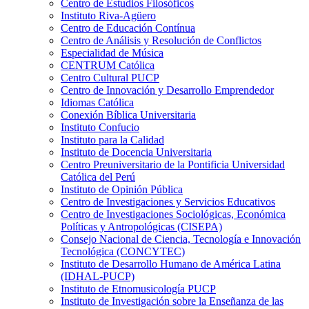
Centro de Estudios Filosóficos
Instituto Riva-Agüero
Centro de Educación Contínua
Centro de Análisis y Resolución de Conflictos
Especialidad de Música
CENTRUM Católica
Centro Cultural PUCP
Centro de Innovación y Desarrollo Emprendedor
Idiomas Católica
Conexión Bíblica Universitaria
Instituto Confucio
Instituto para la Calidad
Instituto de Docencia Universitaria
Centro Preuniversitario de la Pontificia Universidad
Católica del Perú
Instituto de Opinión Pública
Centro de Investigaciones y Servicios Educativos
Centro de Investigaciones Sociológicas, Económica
Políticas y Antropológicas (CISEPA)
Consejo Nacional de Ciencia, Tecnología e Innovación
Tecnológica (CONCYTEC)
Instituto de Desarrollo Humano de América Latina
(IDHAL-PUCP)
Instituto de Etnomusicología PUCP
Instituto de Investigación sobre la Enseñanza de las