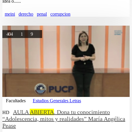
Idea o......
meini
derecho
penal
corrupcion
404
1
9
Facultades
Estudios Generales Letras
AULA
ABIERTA
. Dona tu conocimiento
HD
“Adolescencia, mitos y realidades” María Angélica
Pease