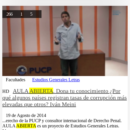
266
1
5
Facultades
Estudios Generales Letras
AULA
ABIERTA
. Dona tu conocimiento ¿Por
HD
qué algunos países registran tasas de corrupción más
elevadas que otros? Iván Meini
19 de Agosto de 2014
...erecho de la PUCP y consultor internacional de Derecho Penal.
AULA
ABIERTA
es un proyecto de Estudios Generales Letras.