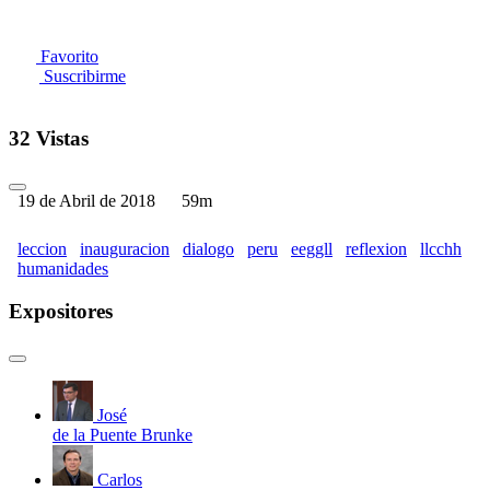
Favorito
Suscribirme
32 Vistas
19 de Abril de 2018
59m
leccion
inauguracion
dialogo
peru
eeggll
reflexion
llcchh
humanidades
Expositores
José
de la Puente Brunke
Carlos