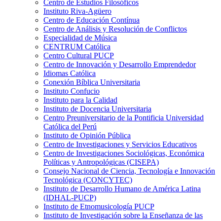
Centro de Estudios Filosóficos
Instituto Riva-Agüero
Centro de Educación Contínua
Centro de Análisis y Resolución de Conflictos
Especialidad de Música
CENTRUM Católica
Centro Cultural PUCP
Centro de Innovación y Desarrollo Emprendedor
Idiomas Católica
Conexión Bíblica Universitaria
Instituto Confucio
Instituto para la Calidad
Instituto de Docencia Universitaria
Centro Preuniversitario de la Pontificia Universidad
Católica del Perú
Instituto de Opinión Pública
Centro de Investigaciones y Servicios Educativos
Centro de Investigaciones Sociológicas, Económica
Políticas y Antropológicas (CISEPA)
Consejo Nacional de Ciencia, Tecnología e Innovación
Tecnológica (CONCYTEC)
Instituto de Desarrollo Humano de América Latina
(IDHAL-PUCP)
Instituto de Etnomusicología PUCP
Instituto de Investigación sobre la Enseñanza de las