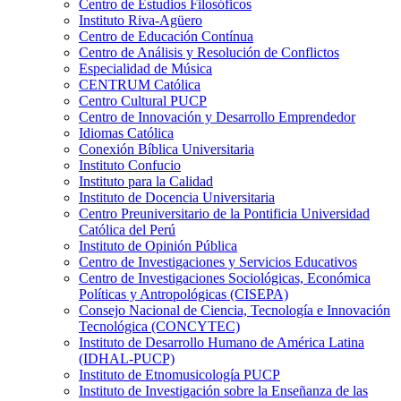
Centro de Estudios Filosóficos
Instituto Riva-Agüero
Centro de Educación Contínua
Centro de Análisis y Resolución de Conflictos
Especialidad de Música
CENTRUM Católica
Centro Cultural PUCP
Centro de Innovación y Desarrollo Emprendedor
Idiomas Católica
Conexión Bíblica Universitaria
Instituto Confucio
Instituto para la Calidad
Instituto de Docencia Universitaria
Centro Preuniversitario de la Pontificia Universidad
Católica del Perú
Instituto de Opinión Pública
Centro de Investigaciones y Servicios Educativos
Centro de Investigaciones Sociológicas, Económica
Políticas y Antropológicas (CISEPA)
Consejo Nacional de Ciencia, Tecnología e Innovación
Tecnológica (CONCYTEC)
Instituto de Desarrollo Humano de América Latina
(IDHAL-PUCP)
Instituto de Etnomusicología PUCP
Instituto de Investigación sobre la Enseñanza de las