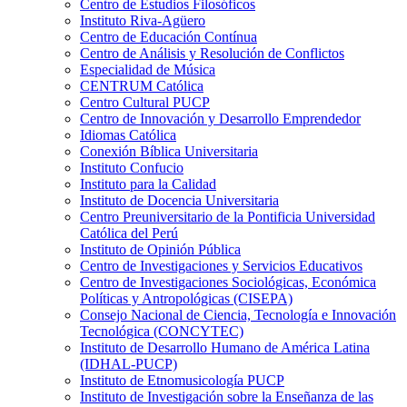
Centro de Estudios Filosóficos
Instituto Riva-Agüero
Centro de Educación Contínua
Centro de Análisis y Resolución de Conflictos
Especialidad de Música
CENTRUM Católica
Centro Cultural PUCP
Centro de Innovación y Desarrollo Emprendedor
Idiomas Católica
Conexión Bíblica Universitaria
Instituto Confucio
Instituto para la Calidad
Instituto de Docencia Universitaria
Centro Preuniversitario de la Pontificia Universidad
Católica del Perú
Instituto de Opinión Pública
Centro de Investigaciones y Servicios Educativos
Centro de Investigaciones Sociológicas, Económica
Políticas y Antropológicas (CISEPA)
Consejo Nacional de Ciencia, Tecnología e Innovación
Tecnológica (CONCYTEC)
Instituto de Desarrollo Humano de América Latina
(IDHAL-PUCP)
Instituto de Etnomusicología PUCP
Instituto de Investigación sobre la Enseñanza de las