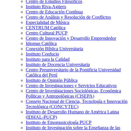
Centro de Estudios Filosóficos
Instituto Riva-Agüero
Centro de Educación Contínua
Centro de Análisis y Resolución de Conflictos
Especialidad de Música
CENTRUM Católica
Centro Cultural PUCP
Centro de Innovación y Desarrollo Emprendedor
Idiomas Católica
Conexión Bíblica Universitaria
Instituto Confucio
Instituto para la Calidad
Instituto de Docencia Universitaria
Centro Preuniversitario de la Pontificia Universidad
Católica del Perú
Instituto de Opinión Pública
Centro de Investigaciones y Servicios Educativos
Centro de Investigaciones Sociológicas, Económica
Políticas y Antropológicas (CISEPA)
Consejo Nacional de Ciencia, Tecnología e Innovación
Tecnológica (CONCYTEC)
Instituto de Desarrollo Humano de América Latina
(IDHAL-PUCP)
Instituto de Etnomusicología PUCP
Instituto de Investigación sobre la Enseñanza de las