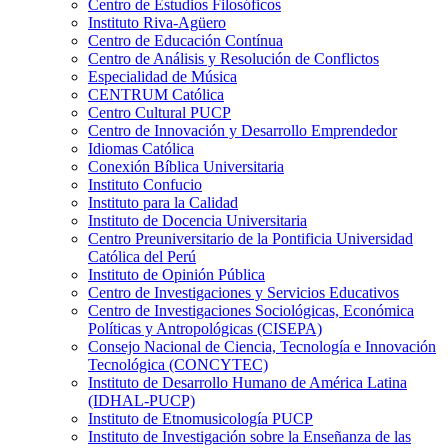
Centro de Estudios Filosóficos
Instituto Riva-Agüero
Centro de Educación Contínua
Centro de Análisis y Resolución de Conflictos
Especialidad de Música
CENTRUM Católica
Centro Cultural PUCP
Centro de Innovación y Desarrollo Emprendedor
Idiomas Católica
Conexión Bíblica Universitaria
Instituto Confucio
Instituto para la Calidad
Instituto de Docencia Universitaria
Centro Preuniversitario de la Pontificia Universidad
Católica del Perú
Instituto de Opinión Pública
Centro de Investigaciones y Servicios Educativos
Centro de Investigaciones Sociológicas, Económica
Políticas y Antropológicas (CISEPA)
Consejo Nacional de Ciencia, Tecnología e Innovación
Tecnológica (CONCYTEC)
Instituto de Desarrollo Humano de América Latina
(IDHAL-PUCP)
Instituto de Etnomusicología PUCP
Instituto de Investigación sobre la Enseñanza de las