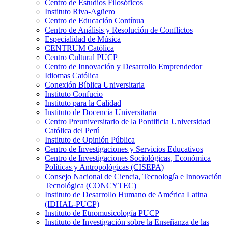
Centro de Estudios Filosóficos
Instituto Riva-Agüero
Centro de Educación Contínua
Centro de Análisis y Resolución de Conflictos
Especialidad de Música
CENTRUM Católica
Centro Cultural PUCP
Centro de Innovación y Desarrollo Emprendedor
Idiomas Católica
Conexión Bíblica Universitaria
Instituto Confucio
Instituto para la Calidad
Instituto de Docencia Universitaria
Centro Preuniversitario de la Pontificia Universidad
Católica del Perú
Instituto de Opinión Pública
Centro de Investigaciones y Servicios Educativos
Centro de Investigaciones Sociológicas, Económica
Políticas y Antropológicas (CISEPA)
Consejo Nacional de Ciencia, Tecnología e Innovación
Tecnológica (CONCYTEC)
Instituto de Desarrollo Humano de América Latina
(IDHAL-PUCP)
Instituto de Etnomusicología PUCP
Instituto de Investigación sobre la Enseñanza de las