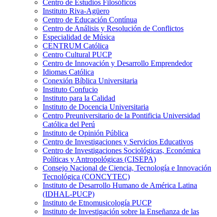
Centro de Estudios Filosóficos
Instituto Riva-Agüero
Centro de Educación Contínua
Centro de Análisis y Resolución de Conflictos
Especialidad de Música
CENTRUM Católica
Centro Cultural PUCP
Centro de Innovación y Desarrollo Emprendedor
Idiomas Católica
Conexión Bíblica Universitaria
Instituto Confucio
Instituto para la Calidad
Instituto de Docencia Universitaria
Centro Preuniversitario de la Pontificia Universidad
Católica del Perú
Instituto de Opinión Pública
Centro de Investigaciones y Servicios Educativos
Centro de Investigaciones Sociológicas, Económica
Políticas y Antropológicas (CISEPA)
Consejo Nacional de Ciencia, Tecnología e Innovación
Tecnológica (CONCYTEC)
Instituto de Desarrollo Humano de América Latina
(IDHAL-PUCP)
Instituto de Etnomusicología PUCP
Instituto de Investigación sobre la Enseñanza de las