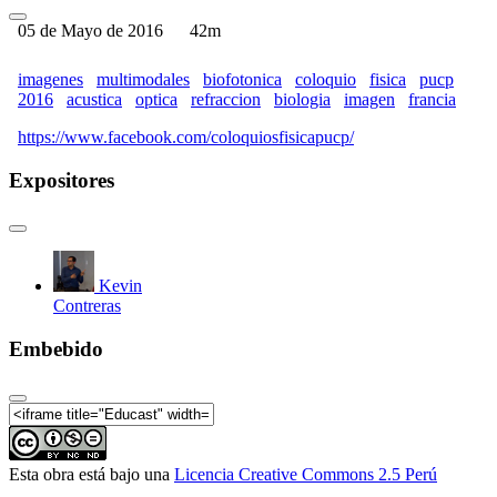
05 de Mayo de 2016
42m
imagenes
multimodales
biofotonica
coloquio
fisica
pucp
2016
acustica
optica
refraccion
biologia
imagen
francia
https://www.facebook.com/coloquiosfisicapucp/
Expositores
Kevin
Contreras
Embebido
Esta obra está bajo una
Licencia Creative Commons 2.5 Perú