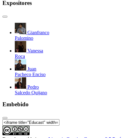
Expositores
Gianfranco
Palomino
Vanessa
Roca
Juan
Pacheco Enciso
Pedro
Salcedo Quijano
Embebido