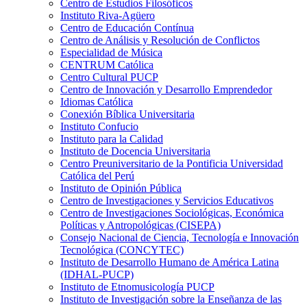
Centro de Estudios Filosóficos
Instituto Riva-Agüero
Centro de Educación Contínua
Centro de Análisis y Resolución de Conflictos
Especialidad de Música
CENTRUM Católica
Centro Cultural PUCP
Centro de Innovación y Desarrollo Emprendedor
Idiomas Católica
Conexión Bíblica Universitaria
Instituto Confucio
Instituto para la Calidad
Instituto de Docencia Universitaria
Centro Preuniversitario de la Pontificia Universidad
Católica del Perú
Instituto de Opinión Pública
Centro de Investigaciones y Servicios Educativos
Centro de Investigaciones Sociológicas, Económica
Políticas y Antropológicas (CISEPA)
Consejo Nacional de Ciencia, Tecnología e Innovación
Tecnológica (CONCYTEC)
Instituto de Desarrollo Humano de América Latina
(IDHAL-PUCP)
Instituto de Etnomusicología PUCP
Instituto de Investigación sobre la Enseñanza de las