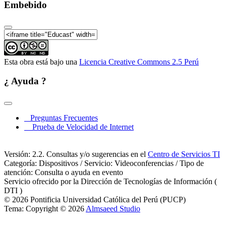
III Jornadas de Derecho de Aguas: El desborde de los
Embebido
conflictos por el agua - Parte 02
III Jornadas de Derecho de Aguas: Propuestas para la
articulación Parte 01
III Jornadas de Derecho de Aguas: Propuestas para la
articulación - Parte 02
Esta obra está bajo una
Licencia Creative Commons 2.5 Perú
¿ Ayuda ?
Preguntas Frecuentes
Prueba de Velocidad de Internet
Versión: 2.2. Consultas y/o sugerencias en el
Centro de Servicios TI
Categoría: Dispositivos / Servicio: Videoconferencias / Tipo de
atención: Consulta o ayuda en evento
Servicio ofrecido por la Dirección de Tecnologías de Información (
DTI )
© 2026 Pontificia Universidad Católica del Perú (PUCP)
Tema: Copyright © 2026
Almsaeed Studio