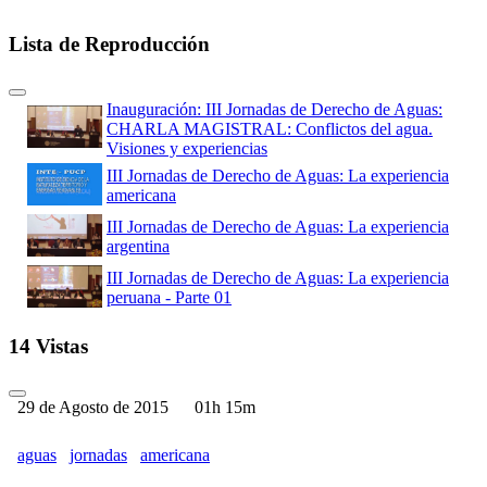
Lista de Reproducción
Inauguración: III Jornadas de Derecho de Aguas:
CHARLA MAGISTRAL: Conflictos del agua.
Visiones y experiencias
III Jornadas de Derecho de Aguas: La experiencia
americana
III Jornadas de Derecho de Aguas: La experiencia
argentina
III Jornadas de Derecho de Aguas: La experiencia
peruana - Parte 01
III Jornadas de Derecho de Aguas: La experiencia
14 Vistas
peruana - Parte 02
III Jornadas de Derecho de Aguas: MESA
REDONDA: Superposición de competencias y
29 de Agosto de 2015
01h 15m
contradicciones
III Jornadas de Derecho de Aguas: El desborde de los
aguas
jornadas
americana
conflictos por el agua - Parte 01