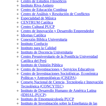
Centro de Estudios Filosóficos
Instituto Riva-Agüero
Centro de Educación Contínua
Centro de Análisis y Resolución de Conflictos
Especialidad de Música
CENTRUM Católica
Centro Cultural PUCP
Centro de Innovación y Desarrollo Emprendedor
Idiomas Católica
Conexión Bíblica Universitaria
Instituto Confucio
Instituto para la Calidad
Instituto de Docencia Universitaria
Centro Preuniversitario de la Pontificia Universidad
Católica del Perú
Instituto de Opinión Pública
Centro de Investigaciones y Servicios Educativos
Centro de Investigaciones Sociológicas, Económica
Políticas y Antropológicas (CISEPA)
Consejo Nacional de Ciencia, Tecnología e Innovación
Tecnológica (CONCYTEC)
Instituto de Desarrollo Humano de América Latina
(IDHAL-PUCP)
Instituto de Etnomusicología PUCP
Instituto de Investigación sobre la Enseñanza de las